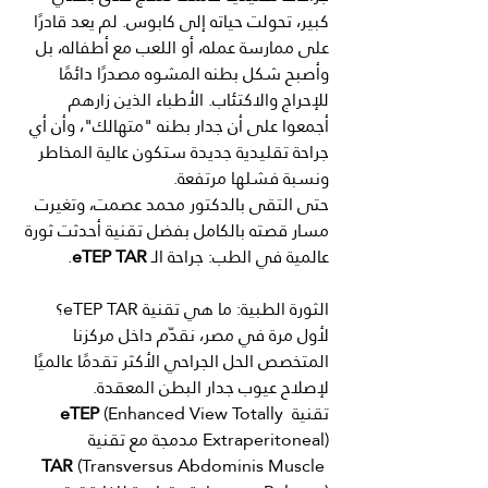
كبير، تحولت حياته إلى كابوس. لم يعد قادرًا 
على ممارسة عمله، أو اللعب مع أطفاله، بل 
وأصبح شكل بطنه المشوه مصدرًا دائمًا 
للإحراج والاكتئاب. الأطباء الذين زارهم 
أجمعوا على أن جدار بطنه "متهالك"، وأن أي 
جراحة تقليدية جديدة ستكون عالية المخاطر 
ونسبة فشلها مرتفعة.
حتى التقى بالدكتور محمد
عصمت، وتغيرت 
مسار قصته بالكامل بفضل تقنية أحدثت ثورة 
عالمية في الطب: جراحة
الـ
 eTEP TAR
.
الثورة الطبية: ما هي تقنية eTEP TAR؟
لأول مرة في مصر، نقدّم داخل مركزنا 
المتخصص الحل الجراحي الأكثر تقدمًا عالميًا 
لإصلاح عيوب جدار البطن المعقدة.
تقنية 
 (Enhanced View Totally 
eTEP
Extraperitoneal) مدمجة مع تقنية 
TAR
 (Transversus Abdominis Muscle 