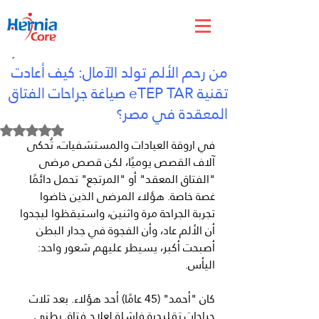
May 25
من رحم الألم تولد الآمال: كيف أعادت
تقنية eTEP TAR صياغة جراحات الفتاق
المعقدة في مصر؟
Rated NaN out of 5 stars.
في اروقة العيادات والمستشفيات، تُحكى 
آلاف القصص يوميًا، لكن قصص مرضى 
"الفتاق المعقد" أو "المرتجع" تحمل دائمًا 
غصة خاصة. هؤلاء المرضى الذين خاضوا 
تجربة الجراحة مرة واثنين، واستيقظوا ليجدوا 
أن الألم عاد، وأن الفجوة في جدار البطن 
أصبحت أكبر، يسيطر عليهم شعور واحد: 
اليأس.
كان "أحمد" (45 عامًا) أحد هؤلاء. بعد ثلاث 
جراحات تقليدية فاشلة لعلاج فتاق بطني 