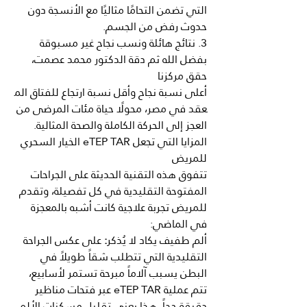
التي تضمن التحامًا مثاليًا مع الأنسجة دون 
حدوث رفض من الجسم.
3. نتائج هائلة ونسب نجاح غير مسبوقة
بفضل الله ثم دقة الدكتور محمد عصمت، 
حقق مركزنا 
أعلى
نسبة
نجاح
وأقل
نسبة
ارتجاع
للفتاق
الم
عقد
في
مصر، محولًا حياة مئات المرضى من 
العجز إلى الحركة الكاملة والصحة المثالية.
المزايا التي تجعل eTEP TAR الخيار السحري 
للمريض
تتفوق هذه التقنية الحديثة على الجراحات 
المفتوحة التقليدية في كل تفصيلة، وتقدم 
للمريض تجربة علاجية كانت أشبه بالمعجزة 
في الماضي:
ألم
طفيف
يكاد
لا
يُذكر
:
 على عكس الجراحة 
التقليدية التي تتطلب شقاً طويلاً في 
البطن يسبب آلاماً مبرحة تستمر لأسابيع، 
تتم عملية eTEP TAR عبر فتحات مناظير 
دقيقة جداً. هذا يعني تقليل مسكنات الألم 