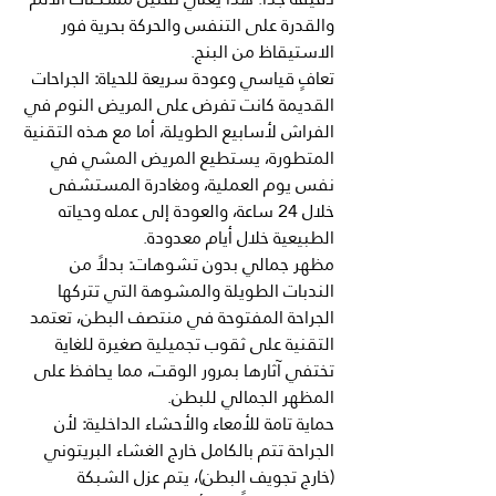
والقدرة على التنفس والحركة بحرية فور 
الاستيقاظ من البنج.
تعافٍ
قياسي
وعودة
سريعة
للحياة
:
 الجراحات 
القديمة كانت تفرض على المريض النوم في 
الفراش لأسابيع الطويلة، أما مع هذه التقنية 
المتطورة، يستطيع المريض المشي في 
نفس يوم العملية، ومغادرة المستشفى 
خلال 24 ساعة، والعودة إلى عمله وحياته 
الطبيعية خلال أيام معدودة.
مظهر
جمالي
بدون
تشوهات
:
 بدلاً من 
الندبات الطويلة والمشوهة التي تتركها 
الجراحة المفتوحة في منتصف البطن، تعتمد 
التقنية على ثقوب تجميلية صغيرة للغاية 
تختفي آثارها بمرور الوقت، مما يحافظ على 
المظهر الجمالي للبطن.
حماية
تامة
للأمعاء
والأحشاء
الداخلية
:
 لأن 
الجراحة تتم بالكامل خارج الغشاء البريتوني 
(خارج تجويف البطن)، يتم عزل الشبكة 