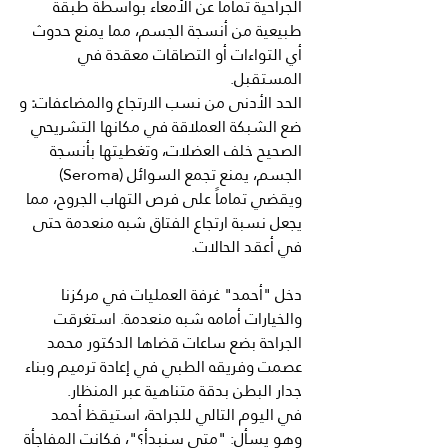
الجراحية تماماً عن الأمعاء بواسطة طبقة 
طبيعية من أنسجة الجسم، مما يمنع حدوث 
أي التواءات أو التصاقات معقدة في 
المستقبل.
الحد
الأدنى
من
نسب
الارتجاع
والمضاعفات
:
 و
ضع الشبكة العملاقة في مكانها التشريحي 
الصحيح خلف العضلات، وتغطيتها بأنسجة 
الجسم، يمنع تجمع السوائل (Seroma) 
ويقضي تماماً على فرص التهاب الجروح، مما 
يجعل نسبة ارتجاع الفتاق شبه منعدمة حتى 
في أعقد الحالات.
دخل "أحمد" غرفة العمليات في مركزنا 
والخيارات أمامه شبه منعدمة. استغرقت 
الجراحة بضع ساعات قضاها الدكتور محمد 
عصمت وفريقه الطبي في إعادة ترميم وبناء 
جدار البطن بدقة متناهية عبر المنظار.
في اليوم التالي للجراحة، استيقظ أحمد 
وهو يسأل: "متى سنبدأ؟"، فكانت المفاجأة 