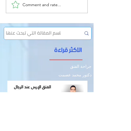
Comment and rate...
الإمساك المزمن وعلاقته
بالفتق
الأكثر قراءة
جراحة الفتق
دكتور محمد عصمت
الفتق الإربي عند الرجال