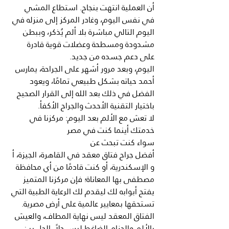
أن العملية انتهت بنجاح. استطاع المشي 
في نفس اليوم، وغادر المركز إلى منزله في 
اليوم التالي مباشرة بلا ألم يُذكر، وببطن 
مشدودة ومسطحة وعضلات قوية قادرة 
على دعم جسده من جديد.
اليوم، وبعد مرور أشهر على الجراحة، يمارس 
أحمد حياته بشكل طبيعي تمامًا، ويعود 
الفضل في ذلك بعد الله إلى القرار الصحيح 
باختيار التقنية الأحدث والجراح الأكفأ.
لا تعش مع الألم بعد اليوم: مركزنا في 
خدمتك أينما كنت في مصر
سواء كنت تبحث عن 
أفضل
جراح
فتاق
معقد
في
القاهرة،
الجيزة،
أ
و
الإسكندرية، أو كنت قادمًا من أي محافظة 
مصطفى بها المعاناة؛ فإن مركزنا المتميز 
يفتح أبوابه لك ليقدم لك الرعاية الطبية التي 
تستحقها بمعايير عالمية على أرض مصرية.
الفتاق المعقد ليس نهاية المطاف، والعيش 
بالألم والحزام الضاغط ليس حلاً. الحل بين 