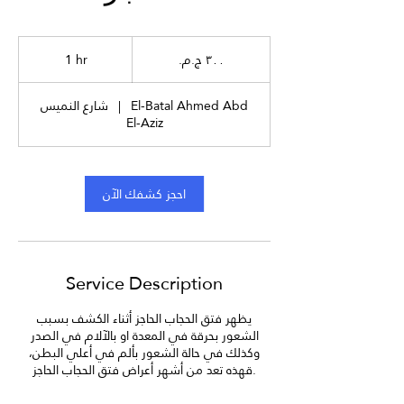
٣٠٠
جنيه
1 hr
1
مصري
h
El-Batal Ahmed Abd
|
شارع النميس
El-Aziz
احجز كشفك الآن
Service Description
يظهر فتق الحجاب الحاجز أثناء الكشف بسبب
الشعور بحرقة في المعدة او بالآلام في الصدر
وكذلك في حالة الشعور بألم في أعلي البطن،
قهذه تعد من أشهر أعراض فتق الحجاب الحاجز.