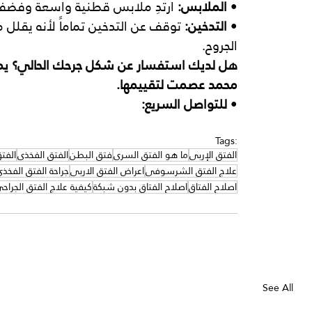
• 
الملابس:
 ارتدِ ملابس قطنية واسعة وفضفاض
• 
التدخين:
 توقف عن التدخين تماماً لأنه يقلل
الجروح.
هل لديك استفسار عن شكل جرحك الحالي؟ يمكن
محمد عصمت لتقييمها.
• 
للتواصل السريع:
Tags:
الفتق الإربي
ما هو الفتق السري
فتق البطن
الفتق الفخذي
الفت
علاج الفتق الشرسوفي
اعراض الفتق الاربي
جراحة الفتق الفخذ
اصلاح الفتاق
اصلاح الفتاق بدون شبكة
كيفية علاج الفتق الجراح
See All