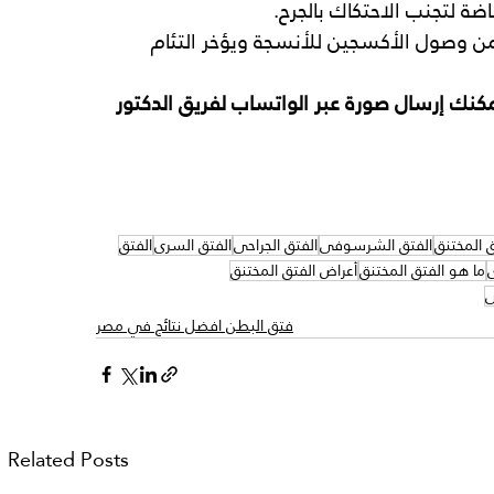
ة لتجنب الاحتكاك بالجرح.
 من وصول الأكسجين للأنسجة ويؤخر التئام 
ك إرسال صورة عبر الواتساب لفريق الدكتور 
ق المختنق
الفتق الشرسوفي
الفتق الجراحي
الفتق السري
الفتق
ي
ما هو الفتق المختنق
أعراض الفتق المختنق
ي
فتق البطن افضل نتائج في مصر
Related Posts