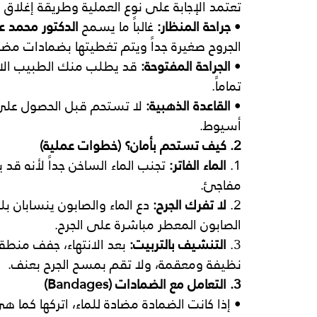
تعتمد الإجابة على نوع العملية وطريقة إغلاق ا
• 
جراحة المنظار:
 غالباً ما يسمح 
الدكتور محمد
الجروح صغيرة جداً ويتم تغطيتها بضمادات مضادة للماء (f
• 
الجراحة المفتوحة:
 قد يطلب منك الطبيب الان
تماماً.
• 
القاعدة الذهبية:
 لا تستحم قبل الحصول على 
أسيوط.
2. كيف تستحم بأمان؟ (خطوات عملية)
1. 
الماء الفاتر:
 تجنب الماء الساخن جداً لأنه قد
مفاجئ.
2. 
لا تفرك الجرح:
 دع الماء والصابون ينسابان 
الصابون المعطر مباشرة على الجرح.
3. 
التنشيف بالتربيت:
 بعد الانتهاء، جفف منطق
نظيفة ومعقمة، ولا تقم بمسح الجرح بعنف.
3. التعامل مع الضمادات (Bandages)
• إذا كانت الضمادة مضادة للماء، اتركها كما ه