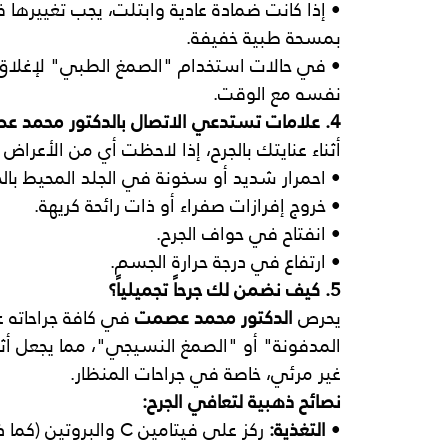
• إذا كانت ضمادة عادية وابتلت، يجب تغييرها ف
بمسحة طبية خفيفة.
• في حالات استخدام "الصمغ الطبي" لإغلاق 
نفسه مع الوقت.
4. علامات تستدعي الاتصال بالدكتور محمد عصمت فوراً
أثناء عنايتك بالجرح، إذا لاحظت أي من الأعراض ا
• احمرار شديد أو سخونة في الجلد المحيط بالج
• خروج إفرازات صفراء أو ذات رائحة كريهة.
• انفتاح في حواف الجرح.
• ارتفاع في درجة حرارة الجسم.
5. كيف نضمن لك جرحاً تجميلياً؟
يحرص 
الدكتور محمد عصمت
 في كافة جراحاته 
المدفونة" أو "الصمغ النسيجي"، مما يجعل أثر
غير مرئي، خاصة في جراحات المنظار.
نصائح ذهبية لتعافي الجرح:
• 
التغذية:
 ركز على فيتامين C والبروتين (كما ذكرنا في مقال النظام الغذائي).