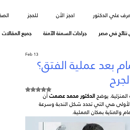
ور
احجز الأن
للحجز
الصفحة الرئيسية
رف علي الدكتور
احجز الأن
للحجز
الصف
 نتائج في مصر
جراحات السمنة الآمنة
جميع المقالات
Feb 13
فتق الحجاب الحاجز تصليح بالمسطرة
 بعد عملية الفتق؟
لجرح
Rated NaN out of 5 stars.
 المنزلية. يوضح 
الدكتور محمد عصمت
 أن 
 الأولى هي التي تحدد شكل الندبة وسرعة 
م والعناية بمكان العملية.