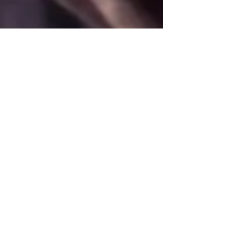
الفتق الإربي عند النساء
دائما ما نقرأ عن الفتق الإربي والشائع والمعروف أنه يحدث فقط لدى
الذكور، ولكن الفتق الإربي يحدث كذلك عند النساء وهذا ما سنتناولة