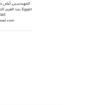
المهندسين, أعلى صي
عبد العزيز، الحويتية، حي العجوزة، الجيزة 12311, Egypt
065
ail.com
جراحة الفتق