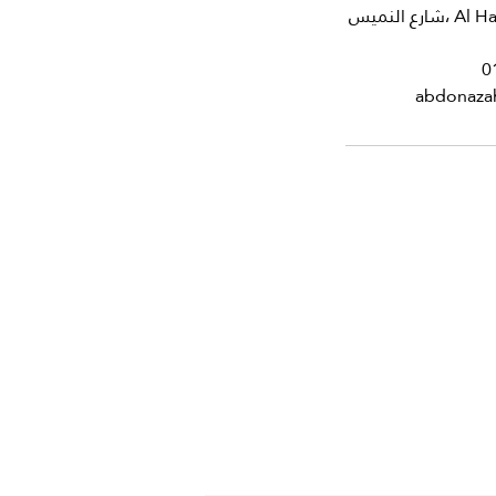
شارع النميس، Al Hamraa Ath Thaneyah, Asyut 2,
0
abdonaza
تاق