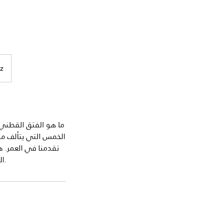
z
ما هو الفتق القطني؟
الخمس التي يتألف من
تقدمنا ​​في العمر
الانخفاض في محتوى السوائل في الأقراص إلى التآكل أو التمزق أو الإزاحة.