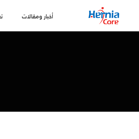
أخبار ومقالات
تع