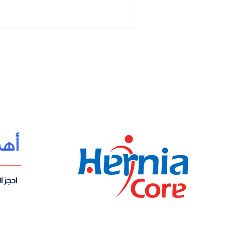
أهم الروابط
احجز ا