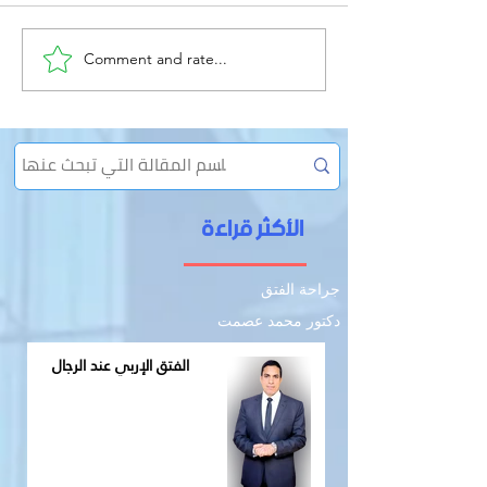
Comment and rate...
الإمساك المزمن وعلاقته
بالفتق
الأكثر قراءة
جراحة الفتق
دكتور محمد عصمت
الفتق الإربي عند الرجال