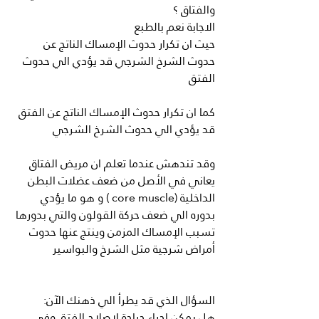
والفتاق ؟
الاجابة نعم بالطبع 
حيث ان تكرار حدوث الإمساك الناتج عن 
حدوث الشرخ الشرجي قد يؤدي الي حدوث 
الفتق 
كما ان تكرار حدوث الإمساك الناتج عن الفتق 
قد يؤدي الي حدوث الشرخ الشرجي
وقد تندهش عندما تعلم ان مريض الفتاق 
يعاني في الأصل من ضعف عضلات البطن 
الداخلية (core muscle ) و هو ما يؤدي 
بدوره الي ضعف حركة القولون والتي بدورها 
تسبب الإمساك المزمن وينتج عنها حدوث 
أمراض شرجية مثل الشرخ والبواسير 
السؤال الذي قد يطرأ الي ذهنك الآن:
هل يمكن اجراء جراحة لإصلاح الفتق وفي 