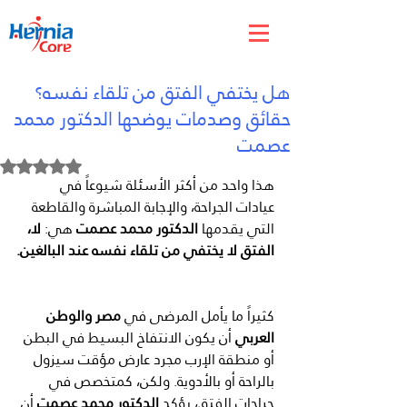
Feb 8
هل يختفي الفتق من تلقاء نفسه؟
حقائق وصدمات يوضحها الدكتور محمد
عصمت
Rated NaN out of 5 stars.
هذا واحد من أكثر الأسئلة شيوعاً في 
عيادات الجراحة، والإجابة المباشرة والقاطعة 
التي يقدمها 
الدكتور محمد عصمت
 هي: 
لا، 
الفتق لا يختفي من تلقاء نفسه عند البالغين.
كثيراً ما يأمل المرضى في 
مصر والوطن 
العربي
 أن يكون الانتفاخ البسيط في البطن 
أو منطقة الإرب مجرد عارض مؤقت سيزول 
بالراحة أو بالأدوية. ولكن، كمتخصص في 
جراحات الفتق، يؤكد 
الدكتور محمد عصمت
 أن 