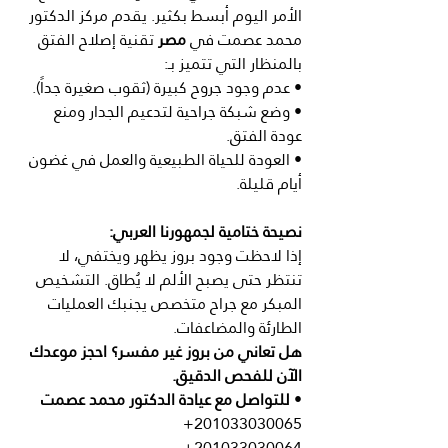
الأمر اليوم أبسط بكثير. يقدم مركز الدكتور 
محمد عصمت في 
مصر
 تقنية إصلاح الفتق 
بالمنظار التي تتميز بـ:
• عدم وجود جروح كبيرة (ثقوب صغيرة جداً).
• وضع شبكة جراحية لتدعيم الجدار ومنع 
عودة الفتق.
• العودة للحياة الطبيعية والعمل في غضون 
أيام قليلة.
نصيحة ختامية لجمهورنا العربي:
إذا لاحظت وجود بروز يظهر ويختفي، لا 
تنتظر حتى يصبح الألم لا يُطاق. التشخيص 
المبكر مع جراح متخصص يجنبك العمليات 
الطارئة والمضاعفات.
هل تعاني من بروز غير مفسر؟ احجز موعدك 
الآن للفحص الدقيق.
• 
للتواصل مع عيادة الدكتور محمد عصمت
+201033030065
+201033030064