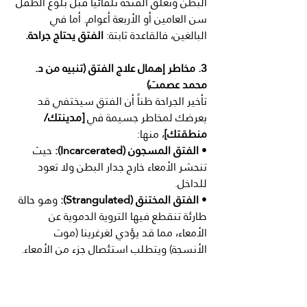
البطن وتغلق الفتحة تلقائياً قبل بلوغ الطفل 
سن العامين أو الأربعة أعوام. أما في 
البالغين، فالقاعدة ثابتة: 
الفتق يحتاج جراحة.
3. مخاطر إهمال علاج الفتق (تنبيه من د. 
محمد عصمت)
تأخير الجراحة ظناً أن الفتق سيختفي قد 
يعرضك لمخاطر جسيمة في 
[مدينتك/
منطقتك]
، منها:
• 
الفتق المسجون (Incarcerated):
 حيث 
تنحشر الأمعاء خارج جدار البطن ولا تعود 
للداخل.
• 
الفتق المختنق (Strangulated):
 وهو حالة 
طارئة تنقطع فيها التروية الدموية عن 
الأمعاء، مما قد يؤدي لغرغرينا (موت 
الأنسجة) ويتطلب استئصال جزء من الأمعاء.