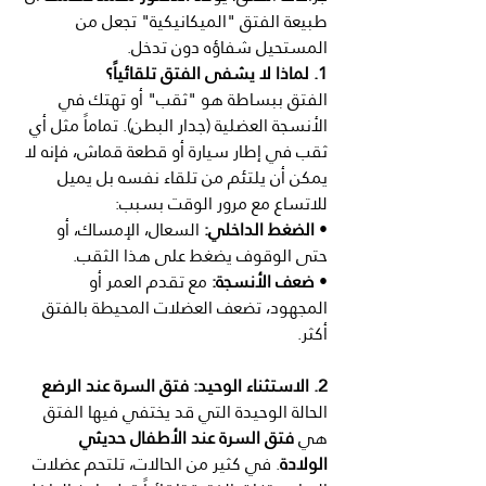
طبيعة الفتق "الميكانيكية" تجعل من 
المستحيل شفاؤه دون تدخل.
1. لماذا لا يشفى الفتق تلقائياً؟
الفتق ببساطة هو "ثقب" أو تهتك في 
الأنسجة العضلية (جدار البطن). تماماً مثل أي 
ثقب في إطار سيارة أو قطعة قماش، فإنه لا 
يمكن أن يلتئم من تلقاء نفسه بل يميل 
للاتساع مع مرور الوقت بسبب:
• 
الضغط الداخلي:
 السعال، الإمساك، أو 
حتى الوقوف يضغط على هذا الثقب.
• 
ضعف الأنسجة:
 مع تقدم العمر أو 
المجهود، تضعف العضلات المحيطة بالفتق 
أكثر.
2. الاستثناء الوحيد: فتق السرة عند الرضع
الحالة الوحيدة التي قد يختفي فيها الفتق 
هي 
فتق السرة عند الأطفال حديثي 
الولادة
. في كثير من الحالات، تلتحم عضلات 