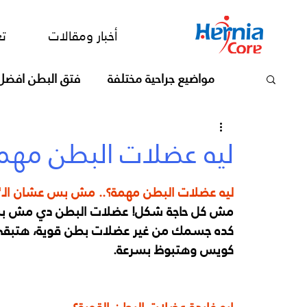
أخبار ومقالات
تعرف علي الدكت
أخبار ومقالات
تع
مواضيع جراحية مختلفة
فتق البطن افضل
لیه عضلات البطن مھم
لیه عضلات البطن مھمة؟.. مش بس عشان الـ"six pack"!
مش كل حاجة شكل! عضلات البطن دي مش بس 
كده جسمك من غیر عضلات بطن قویة، ھتبقى 
كویس وھتبوظ بسرعة.