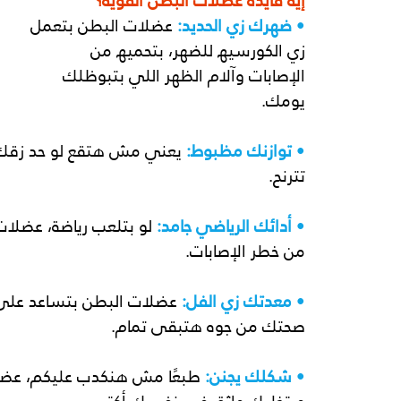
إیه فایدة عضلات البطن القویة؟
•
 ضھرك زي الحدید:
 عضلات البطن بتعمل 
زي الكورسیھ للضھر، بتحمیھ من 
الإصابات وآلام الظھر اللي بتبوظلك 
یومك.
•
 توازنك مظبوط:
 یعني مش ھتقع لو حد زقك، 
تترنح.
•
 أدائك الریاضي جامد:
 لو بتلعب ریاضة، عضلات
من خطر الإصابات.
•
 معدتك زي الفل:
 عضلات البطن بتساعد على 
صحتك من جوه ھتبقى تمام.
•
 شكلك یجنن:
 طبعًا مش ھنكدب علیكم، عضل