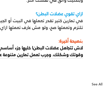
وبتخلیك واثق في نفسك أكتر.
ازاي تقوي عضلات البطن؟
في تمارین كتیر تقدر تعملھا في البیت أو الجی
تلتزم وتعملھا صح، ولو مش عارف تعملھا ازا
ب
نصیحة أخیرة:
لاش تتجاھل عضلات البطن! خلیھا جزء أساس
وقوتك وشكلك. وجرب تعمل تمارین متنوعة عل
See All