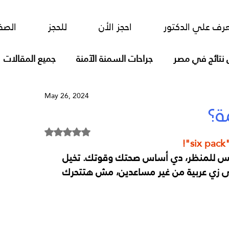
ور
احجز الأن
للحجز
الصفحة الرئيسية
رف علي الدكتور
احجز الأن
للحجز
الصف
 نتائج في مصر
جراحات السمنة الآمنة
جميع المقالات
May 26, 2024
فتق الحجاب الحاجز تصليح بالمسطرة
ة؟
Rated NaN out of 5 stars.
للمنظر، دي أساس صحتك وقوتك. تخیل 
زي عربیة من غیر مساعدین، مش ھتتحرك 