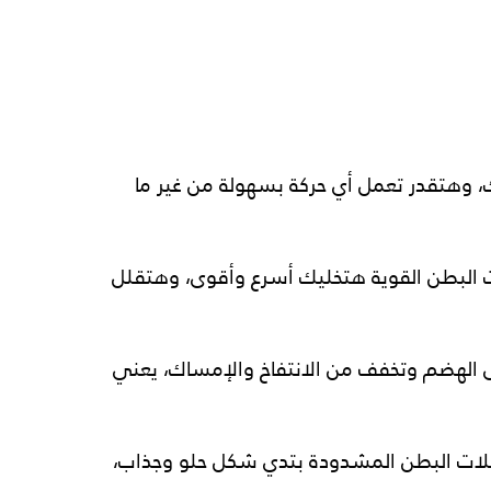
وھتقدر تعمل أي حركة بسھولة من غیر ما 
 البطن القویة ھتخلیك أسرع وأقوى، وھتقلل 
الھضم وتخفف من الانتفاخ والإمساك، یعني 
ات البطن المشدودة بتدي شكل حلو وجذاب، 