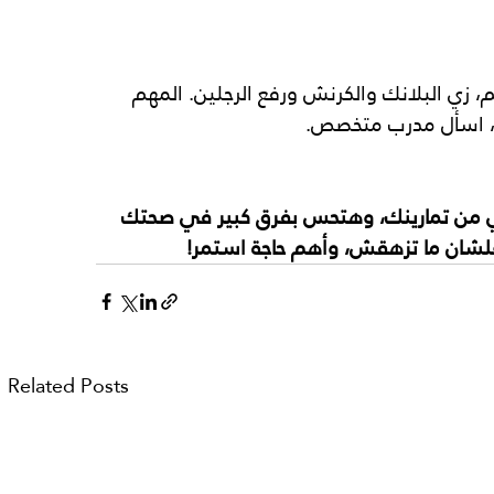
م، زي البلانك والكرنش ورفع الرجلین. المھم 
ي، اسأل مدرب متخصص.
ي من تمارینك، وھتحس بفرق كبیر في صحتك 
شان ما تزھقش، وأھم حاجة استمر!
Related Posts