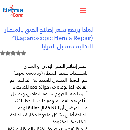
Oct 12, 2025
لماذا يرتفع سعر إصلاح الفتق بالمنظار
(Laparoscopic Hernia Repair)؟
التكاليف مقابل المزايا
Rated NaN out of 5 stars.
أصبح إصلاح الفتق الإربي أو السري 
باستخدام تقنية المنظار (Laparoscopy) 
هو المعيار الذهبي للعديد من الجراحين حول 
العالم، لما يوفره من فوائد جمة للمريض، 
أبرزها صغر الجروح، سرعة التعافي، وتقليل 
الألم بعد العملية. ومع ذلك، يلاحظ الكثير 
من المرضى أن 
التكلفة الإجمالية
 لهذه 
الجراحة أعلى بشكل ملحوظ مقارنة بالجراحة 
التقليدية المفتوحة.
فلماذا يُعد سعر جراحة الفتق بالمنظار مرتفعًا 