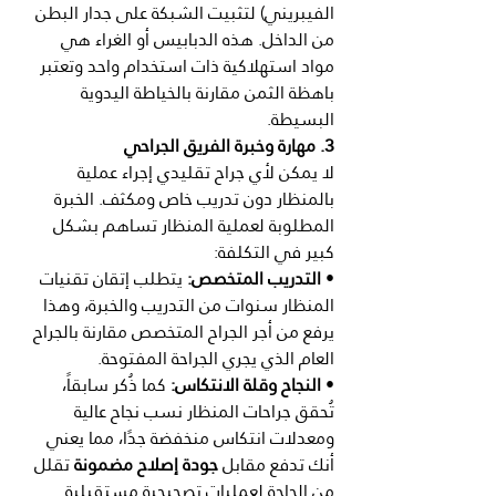
الفيبريني) لتثبيت الشبكة على جدار البطن 
من الداخل. هذه الدبابيس أو الغراء هي 
مواد استهلاكية ذات استخدام واحد وتعتبر 
باهظة الثمن مقارنة بالخياطة اليدوية 
البسيطة.
3. مهارة وخبرة الفريق الجراحي
لا يمكن لأي جراح تقليدي إجراء عملية 
بالمنظار دون تدريب خاص ومكثف. الخبرة 
المطلوبة لعملية المنظار تساهم بشكل 
كبير في التكلفة:
• 
التدريب المتخصص:
 يتطلب إتقان تقنيات 
المنظار سنوات من التدريب والخبرة، وهذا 
يرفع من أجر الجراح المتخصص مقارنة بالجراح 
العام الذي يجري الجراحة المفتوحة.
• 
النجاح وقلة الانتكاس:
 كما ذُكر سابقاً، 
تُحقق جراحات المنظار نسب نجاح عالية 
ومعدلات انتكاس منخفضة جدًا، مما يعني 
أنك تدفع مقابل 
جودة إصلاح مضمونة
 تقلل 
من الحاجة لعمليات تصحيحية مستقبلية.