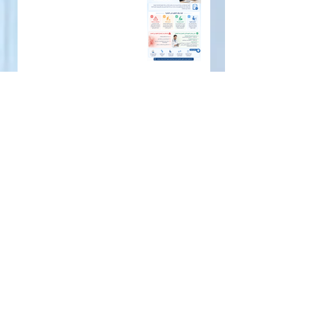
الفتق بلا أعراض هل يحتاج علاجًا
الفتق عند النساء لماذا يُشخَّص
متأخّرًا وما الذي يجعله مختلفًا؟
الشبكة الجراحية في علاج الفتق