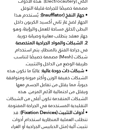
الكي (Electrocautery). هذه الأدوات 
مصممة خصيصًا للجراحة قليلة التوغل.
• 
جهاز النفخ (Insufflator):
 يُستخدم هذا 
الجهاز لضخ غاز ثاني أكسيد الكربون داخل 
البطن (لخلق مساحة للعمل والرؤية)، وهو 
جهاز معقد يتطلب معايرة وصيانة دورية.
2. الشبكات والمواد الجراحية المتخصصة
في جراحة الفتق بالمنظار، يتم استخدام 
شبكات (Mesh) مصممة خصيصًا لتناسب 
طريقة الوضع من الداخل والتثبيت.
• 
شبكات ذات جودة عالية:
 غالبًا ما تكون هذه 
الشبكات خفيفة الوزن وأكثر مرونة ومتوافقة 
حيوياً، مما يقلل من تفاعل الجسم معها 
ويقلل من احتمالية الألم المزمن. هذه 
الشبكات المتقدمة تكون أغلى من الشبكات 
التقليدية المستخدمة في الجراحة المفتوحة.
• 
أدوات التثبيت (Fixation Devices):
 قد 
تتطلب العملية المنظارية استخدام أدوات 
تثبيت آلية (مثل الدبابيس الجراحية أو الغراء 