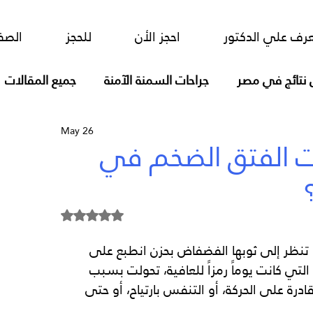
ور
احجز الأن
للحجز
الصفحة الرئيسية
رف علي الدكتور
احجز الأن
للحجز
الصف
 نتائج في مصر
جراحات السمنة الآمنة
جميع المقالات
May 26
فتق الحجاب الحاجز تصليح بالمسطرة
ات الفتق الضخم في
Rated NaN out of 5 stars.
 تنظر إلى ثوبها الفضفاض بحزن انطبع على 
تي كانت يوماً رمزاً للعافية، تحولت بسبب 
ادرة على الحركة، أو التنفس بارتياح، أو حتى 