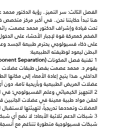
الفصل الثالث: سر التميز.. رؤية الدكتور مح
هنا تبدأ حكايتنا نحن.. في أكبر
مركز
متخصص
ف
تحت قيادة وإشراف الدكتور
محمد
عصمت،
رائد
الضخم كمعركة قوة لإجبار الأحشاء على الدخول
على ذكاء فسيولوجي يحترم طبيعة الجسد وعضلات
البطن ليعود لوظيفته الطبيعية:
1 تقنية
فصل
المكونات
 (Component Separation):
يقوم د. محمد عصمت بفصل طبقات عضلات البط
الداخلي. هذا يتيح إعادة الأمعاء إلى مكانها ال
عضلات المريض الطبيعية وبأريحية تامة، دون أ
2 التجهيز
الكيميائي
وعلم
الفسيولوجي
:
 في ال
لحقن مواد طبية معينة في عضلات الجانبين قبل 
العضلات وتمددها تدريجياً، لتهيئتها لاستقبال 
3 شبكات
الدعم
ثلاثية
الأبعاد
:
 لا نضع أي شبكة
شبكات فسيولوجية متطورة تتناغم مع أنسجة ا