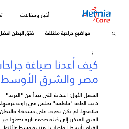
أخبار ومقالات
تعرف علي الدكت
أخبار ومقالات
تع
مواضيع جراحية مختلفة
فتق البطن افضل
كيف أعدنا صياغة جراح
مصر والشرق الأوسط؟
الفصل الأول: الحكاية التي تبدأ من "التردد"
كانت الحاجة "فاطمة" تجلس في زاوية غرفتها،
ملامحها. لم تكن تتعرف على جسدها؛ فالبطن ال
الفتق المتكرر إلى كتلة ضخمة بارزة تجعلها غير ق
القيام بأبسط الواجبات المنزلية وسط عائلتها.