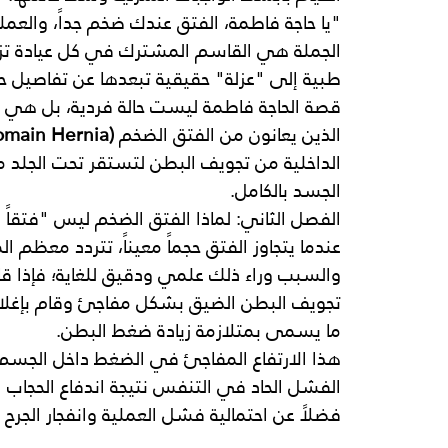
"يا حاجة فاطمة، الفتق عندك ضخم جداً، والعمل
الجملة هي القاسم المشترك في كل عيادة تزو
طبية إلى "عزلة" حقيقية تبعدها عن تفاصيل حي
قصة الحاجة فاطمة ليست حالة فردية، بل هي مع
الذين يعانون من الفتق
الضخم
 (Giant/Loss of Domain Hernia)
الداخلية من تجويف البطن لتستقر تحت الجلد م
الجسد بالكامل.
الفصل الثاني: لماذا الفتق الضخم ليس "فتقاً عا
عندما يتجاوز الفتق حجماً معيناً، تتردد معظم
والسبب وراء ذلك علمي ودقيق للغاية؛ فإذا قام 
تجويف البطن الضيق بشكل مفاجئ وقام بإغلا
ما يسمى بمتلازمة
زيادة
ضغط
البطن.
هذا الارتفاع المفاجئ في الضغط داخل الجسم 
الفشل الحاد في التنفس نتيجة اندفاع الحجاب الح
فضلاً عن احتمالية فشل العملية وانفجار الجرح م