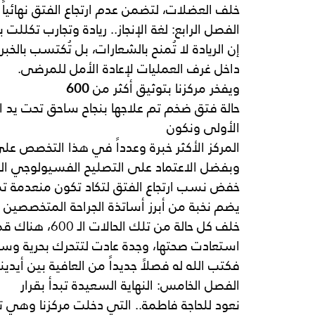
خلف العضلات، لتضمن عدم ارتجاع الفتق نهائياً
الفصل الرابع: لغة الإنجاز.. ريادة وتجارب تكللت با
إن الريادة لا تُمنح بالشعارات، بل تُكتسب بالخ
داخل غرف العمليات لإعادة الأمل للمرضى.
ويفخر مركزنا بتوثيق أكثر
من
 600 
حالة
فتق
ضخم
تم
علاجها
بنجاح
ساحق
تحت
يد
ا
الأولى ونكون 
المركز
الأكثر
خبرة
وعدداً
في
هذا
التخصص
على
وبفضل الاعتماد على التصليح الفسيولوجي ا
خفض نسب ارتجاع الفتق لتكاد تكون منعدمة تما
يضم نخبة من أبرز أساتذة الجراحة المتخصصين ح
خلف كل حالة من ت
استعادت صحتها، وجدة عادت لتتحرك بحرية وسط
فكتب الله له فصلاً جديداً من العافية بين أيدينا
الفصل الخامس: النهاية السعيدة تبدأ بقرار
نعود للحاجة فاطمة.. التي دخلت مركزنا وهي تح