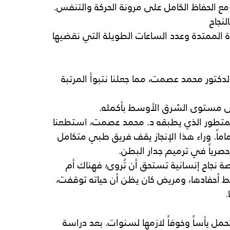
 مع الحفاظ الكامل على مرونة الحركة والتنفس.
لنجاح
برة الممتدة وعدد الساعات الطويلة التي نقضيها 
لدكتور
محمد
عصمت، مما جعلنا نتبوأ المرتبة 
مستوى
الشرق
الأوسط
بأكمله.
لمتطور الذي يطبقه د. محمد عصمت، استطعنا 
ماً. وراء هذا الإنجاز يقف فريق طبي متكامل 
صرياً في ترميم جدار البطن.
لك الحالات الـ 600، هناك قصة نجاح إنسانية تستحق أن تُروى؛ فهناك أم 
 أحفادها، ومريض كان يظن أن حياته توقفت، 
.
مل يأساً وخوفاً لازمها لسنوات. بعد دراسة 