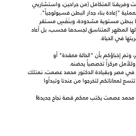
وفريقنا المتكامل (من جراحين، واستشاريي 
ية "إعادة بناء جدار البطن فسيولوجياً".
ا ببطن مستوية مشدودة، وبنَفَسٍ مستقر 
د لها المظهر المتناسق لجسدها فحسب، بل أعاد 
تها في الحياة.
 وتم إخباؤكم بأن "الحالة معقدة" أو 
وللأمل مركزاً تخصصياً يحضنه.
في
مصر
وبقيادة
الدكتور
محمد
عصمت، نمتلك 
تتسع لمعاناتكم لتخرجوا من عندنا وتبدأوا 
محمد
عصمت
يكتب
معكم
قصة
نجاح
جديدة
!