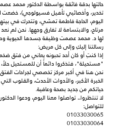
حالتها بدقة فائقة بواسطة الدكتور
محمد
عصمت 
تخدير، وأخصائيي تأهيل فسيولوجي)، خضعت لعمل
اليوم، الحاجة فاطمة تمشي، وتتحرك في بيته
مرتاح، والابتسامة لا تفارق وجهها. نحن لم نع
لها د. محمد عصمت وظيفة جسدها الحيوية وحري
رسالتنا إليكِ وإلى كل مريض:
إذا كنتِ أو كان أحد تحبونه يعاني من فتق ضخم،
"مستحيلة"، فتذكروا دائماً أن للمستحيل حلاً، 
نحن هنا في أكبر
مركز
تخصصي
لجراحات
الفتق
الخبرة الأكبر، والأدوات الأحدث، والقلوب التي 
حياتكم من جديد بصحة وعافية.
لا
تنتظروا
.. 
تواصلوا
معنا
اليوم،
ودعوا
الدكتور
للتواصل:
01033030065
01033030064