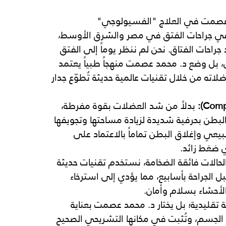
مد عصمت في العلاج "الفسيولوجي"
ي
جراحات
الفتق
في
مصر
والشرق
الأوسط، 
جراحات
الفتاق. نحن لم ننظر يوماً إلى الفتق 
، بل وضع د. محمد عصمت منهجاً طبياً يعتمد 
ه من خلال تقنيات عالمية حديثة تُطوّع جدار 
 بدلاً من شد العضلات بقوة مفرطة، 
ن بحرفية شديدة لزيادة مساحتها وتجويفها 
طبيعي وإغلاق البطن تماماً بالاعتماد على 
ي ضغط زائد.
حالات فائقة الضخامة، نستخدم تقنيات حديثة 
الجراحة بأسابيع، مما يؤدي إلى استرخاء 
الأحشاء بسلام وأمان.
 تقليدية؛ بل يختار د. محمد عصمت بعناية 
لجسم، وتُثبت في مكانها التشريحي الصحيح 