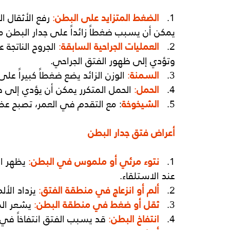
1. 
الضغط المتزايد على البطن
:
 رفع الأثقال ال
يمكن أن يسبب ضغطاً زائداً على جدار البطن م
2.   
العمليات الجراحية السابقة
:
 الجروح الناتجة
وتؤدي إلى ظهور الفتق الجراحي.
3.   
السمنة
:
 الوزن الزائد يضع ضغطاً كبيراً ع
4.  
الحمل
:
 الحمل المتكرر يمكن أن يؤدي إلى 
5. 
الشيخوخة
: مع التقدم في العمر، تصبح عض
أعراض فتق جدار البطن
1.  
نتوء مرئي أو ملموس في البطن
:
 يظهر ا
عند الاستلقاء.
2.  
ألم أو انزعاج في منطقة الفتق
:
 يزداد الأل
3. 
ثقل أو ضغط في منطقة البطن
:
 يشعر ال
4.  
انتفاخ البطن
:
 قد يسبب الفتق انتفاخاً في