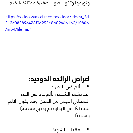
وتورمها وتكون جيوب صغيرة ممتلئة بالقيح
https://video.wixstatic.com/video/7cfdea_7d
513c08589a426f9e253e8b02a6b1b2/1080p
/mp4/file.mp4
اعراض الزائدة الدودية:
ألم في البطن:
 قد يشعر الشخص بألم حاد في الجزء 
السفلي الأيمن من البطن، وقد يكون الألم 
متقطعًا في البداية ثم يصبح مستمرًا 
وشديدًا
فقدان الشهية: