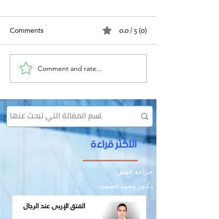
Comments
0.0 / 5 (0)
الفتق والعمل
Comment and rate...
الإمساك المزمن وعلاقته
بالفتق
الأكثر قراءة
جراحة الفتق
دكتور محمد عصمت
الفتق الإربي عند الرجال