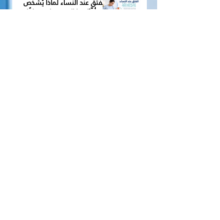
الفتق عند النساء لماذا يُشخَّص
متأخّرًا وما الذي يجعله مختلفًا؟
الشبكة الجراحية في علاج الفتق
الفتق الجراحي لماذا يحدث بعد
العمليات وكيف يُعالَج؟
التخدير في جراحة الفتق ما الفرق
بين التخدير الكامل والموضعي؟