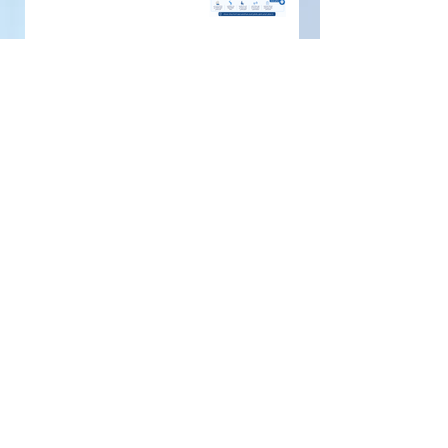
الفتق والعمل
الفتق بلا أعراض هل يحتاج علاجًا
الفتق عند النساء لماذا يُشخَّص
متأخّرًا وما الذي يجعله مختلفًا؟